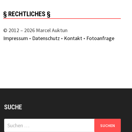
§ RECHTLICHES §
© 2012 – 2026 Marcel Auktun
Impressum
•
Datenschutz
•
Kontakt
•
Fotoanfrage
hster
trag:
SUCHE
Suchen
nach: