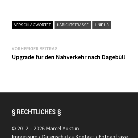
VERSCHLAGWORTET
HABICHTSTRASSE
LINIE U3
Beitragsnavigation
Vorheriger
VORHERIGER BEITRAG
Beitrag:
Upgrade für den Nahverkehr nach Dagebüll
§ RECHTLICHES §
© 2012 – 2026 Marcel Auktun
Impressum
•
Datenschutz
•
Kontakt
•
Fotoanfrage