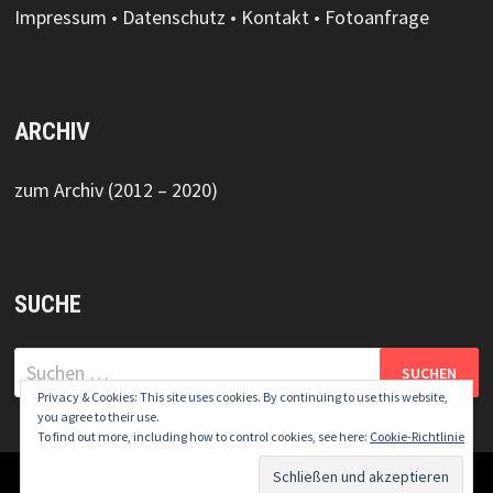
Impressum
•
Datenschutz
•
Kontakt
•
Fotoanfrage
ARCHIV
zum Archiv (2012 – 2020)
SUCHE
Suchen
nach:
Privacy & Cookies: This site uses cookies. By continuing to use this website,
you agree to their use.
To find out more, including how to control cookies, see here:
Cookie-Richtlinie