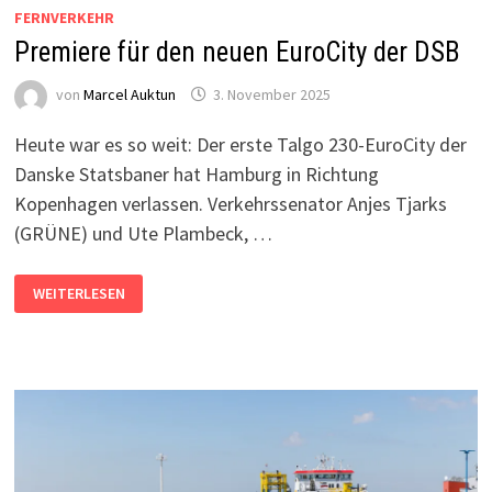
FERNVERKEHR
Premiere für den neuen EuroCity der DSB
von
Marcel Auktun
3. November 2025
Heute war es so weit: Der erste Talgo 230-EuroCity der
Danske Statsbaner hat Hamburg in Richtung
Kopenhagen verlassen. Verkehrssenator Anjes Tjarks
(GRÜNE) und Ute Plambeck, …
PREMIERE
WEITERLESEN
FÜR
DEN
NEUEN
EUROCITY
DER
DSB