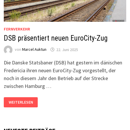
FERNVERKEHR
DSB präsentiert neuen EuroCity-Zug
von
Marcel Auktun
22. Juni 2025
Die Danske Statsbaner (DSB) hat gestern im dänischen
Fredericia ihren neuen EuroCity-Zug vorgestellt, der
noch in diesem Jahr den Betrieb auf der Strecke
zwischen Hamburg …
DSB
WEITERLESEN
PRÄSENTIERT
NEUEN
EUROCITY-
ZUG