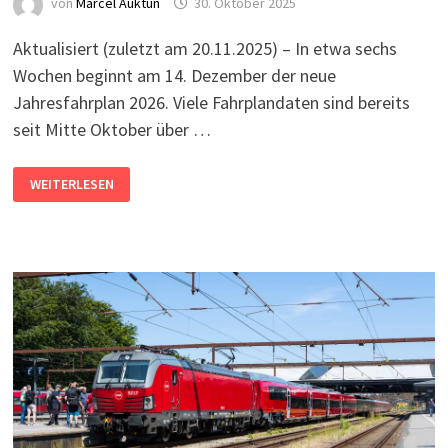
von
Marcel Auktun
30. Oktober 2025
Aktualisiert (zuletzt am 20.11.2025) – In etwa sechs
Wochen beginnt am 14. Dezember der neue
Jahresfahrplan 2026. Viele Fahrplandaten sind bereits
seit Mitte Oktober über …
FAHRPLANWECHSEL
WEITERLESEN
2025/26:
DAS
ÄNDERT
SICH
IM
NORDEN