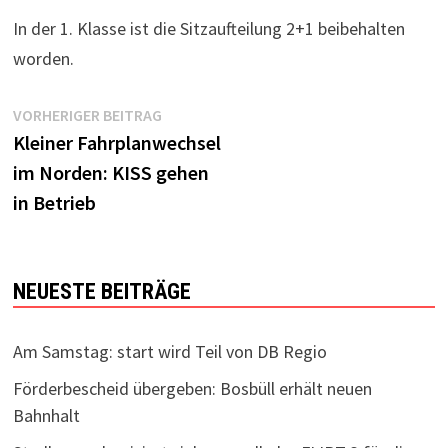
In der 1. Klasse ist die Sitzaufteilung 2+1 beibehalten
worden.
Beitragsnavigation
Vorheriger
VORHERIGER BEITRAG
Beitrag:
Kleiner Fahrplanwechsel
im Norden: KISS gehen
in Betrieb
NEUESTE BEITRÄGE
Am Samstag: start wird Teil von DB Regio
Förderbescheid übergeben: Bosbüll erhält neuen
Bahnhalt