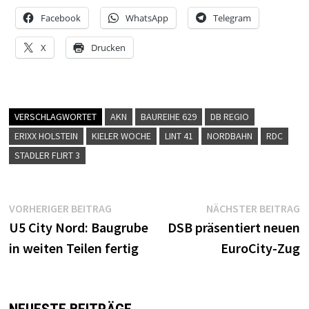
Facebook
WhatsApp
Telegram
X
Drucken
VERSCHLAGWORTET
AKN
BAUREIHE 629
DB REGIO
ERIXX HOLSTEIN
KIELER WOCHE
LINT 41
NORDBAHN
RDC
STADLER FLIRT 3
Beitragsnavigation
Vorheriger
N
VORHERIGER BEITRAG
NÄCHSTER BEITRAG
Beitrag:
B
U5 City Nord: Baugrube
DSB präsentiert neuen
in weiten Teilen fertig
EuroCity-Zug