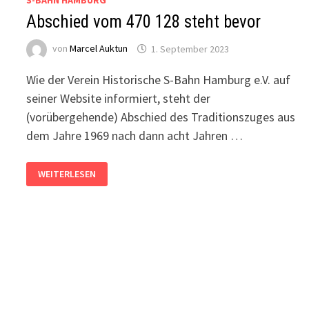
S-BAHN HAMBURG
Abschied vom 470 128 steht bevor
von
Marcel Auktun
1. September 2023
Wie der Verein Historische S-Bahn Hamburg e.V. auf
seiner Website informiert, steht der
(vorübergehende) Abschied des Traditionszuges aus
dem Jahre 1969 nach dann acht Jahren …
ABSCHIED
WEITERLESEN
VOM
470
128
STEHT
BEVOR