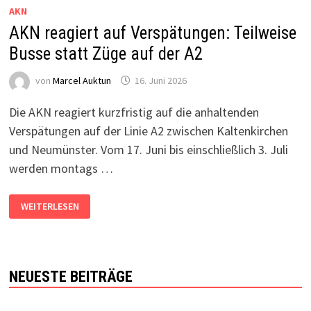
AKN
AKN reagiert auf Verspätungen: Teilweise
Busse statt Züge auf der A2
von
Marcel Auktun
16. Juni 2026
Die AKN reagiert kurzfristig auf die anhaltenden
Verspätungen auf der Linie A2 zwischen Kaltenkirchen
und Neumünster. Vom 17. Juni bis einschließlich 3. Juli
werden montags …
AKN
WEITERLESEN
REAGIERT
AUF
VERSPÄTUNGEN:
TEILWEISE
BUSSE
STATT
ZÜGE
NEUESTE BEITRÄGE
AUF
DER
A2