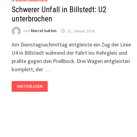
U-BAHN HAMBURG
Schwerer Unfall in Billstedt: U2
unterbrochen
von
Marcel Auktun
21. Januar 2026
Am Dienstagnachmittag entgleiste ein Zug der Linie
U4 in Billstedt während der Fahrt ins Kehrgleis und
prallte gegen den Prellbock. Drei Wagen entgleisten
komplett, der …
SCHWERER
WEITERLESEN
UNFALL
IN
BILLSTEDT:
U2
UNTERBROCHEN