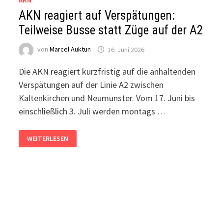
AKN
AKN reagiert auf Verspätungen:
Teilweise Busse statt Züge auf der A2
von
Marcel Auktun
16. Juni 2026
Die AKN reagiert kurzfristig auf die anhaltenden
Verspätungen auf der Linie A2 zwischen
Kaltenkirchen und Neumünster. Vom 17. Juni bis
einschließlich 3. Juli werden montags …
AKN
WEITERLESEN
REAGIERT
AUF
VERSPÄTUNGEN:
TEILWEISE
BUSSE
STATT
ZÜGE
AUF
DER
A2