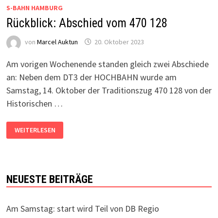
S-BAHN HAMBURG
Rückblick: Abschied vom 470 128
von
Marcel Auktun
20. Oktober 2023
Am vorigen Wochenende standen gleich zwei Abschiede
an: Neben dem DT3 der HOCHBAHN wurde am
Samstag, 14. Oktober der Traditionszug 470 128 von der
Historischen …
RÜCKBLICK:
WEITERLESEN
ABSCHIED
VOM
470
128
NEUESTE BEITRÄGE
Am Samstag: start wird Teil von DB Regio