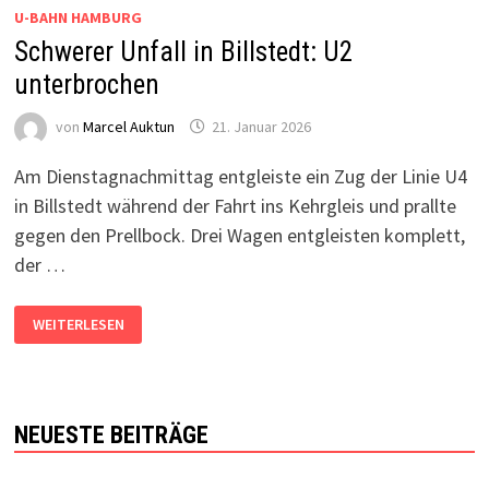
U-BAHN HAMBURG
Schwerer Unfall in Billstedt: U2
unterbrochen
von
Marcel Auktun
21. Januar 2026
Am Dienstagnachmittag entgleiste ein Zug der Linie U4
in Billstedt während der Fahrt ins Kehrgleis und prallte
gegen den Prellbock. Drei Wagen entgleisten komplett,
der …
SCHWERER
WEITERLESEN
UNFALL
IN
BILLSTEDT:
U2
UNTERBROCHEN
NEUESTE BEITRÄGE