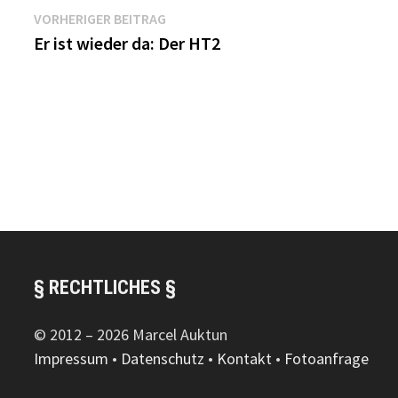
Beitragsnavigation
Vorheriger
VORHERIGER BEITRAG
Beitrag:
Er ist wieder da: Der HT2
§ RECHTLICHES §
© 2012 – 2026 Marcel Auktun
Impressum
•
Datenschutz
•
Kontakt
•
Fotoanfrage