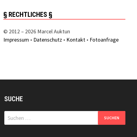
hster
trag:
§ RECHTLICHES §
© 2012 – 2026 Marcel Auktun
Impressum
•
Datenschutz
•
Kontakt
•
Fotoanfrage
SUCHE
Suchen
nach: