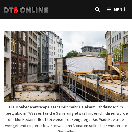
Zurück
MENÜ
zum
Inhalt
Die Mönkedammrampe steht seit mehr als einem Jahrhundert im
Fleet, also im Wasser. Für die Sanierung etwas hinderlich, daher wurde
der Mönkedammfleet teilweise trockengelegt. Das Viadukt wurde
weitgehend eingerüstet. In etwa zehn Monaten sollen hier wieder die
Züge rollen.