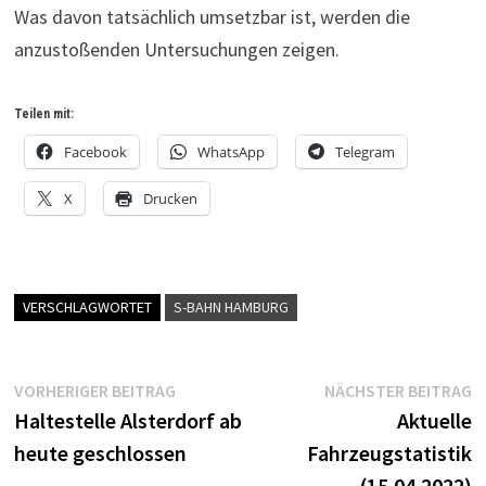
Was davon tatsächlich umsetzbar ist, werden die
anzustoßenden Untersuchungen zeigen.
Teilen mit:
Facebook
WhatsApp
Telegram
X
Drucken
VERSCHLAGWORTET
S-BAHN HAMBURG
Beitragsnavigation
Vorheriger
N
VORHERIGER BEITRAG
NÄCHSTER BEITRAG
Beitrag:
B
Haltestelle Alsterdorf ab
Aktuelle
heute geschlossen
Fahrzeugstatistik
(15.04.2022)