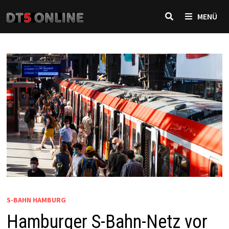
Zurück
MENÜ
zum
Inhalt
S-BAHN HAMBURG
Hamburger S-Bahn-Netz vor