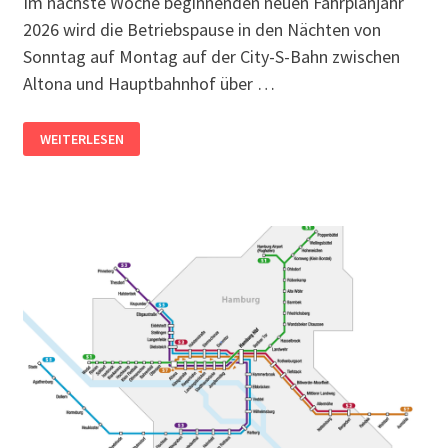
Im nächste Woche beginnenden neuen Fahrplanjahr
2026 wird die Betriebspause in den Nächten von
Sonntag auf Montag auf der City-S-Bahn zwischen
Altona und Hauptbahnhof über …
AB
WEITERLESEN
14.
DEZEMBER:
SONNTAGS
LÄNGERE
BETRIEBSPAUSE
IM
CITYTUNNEL