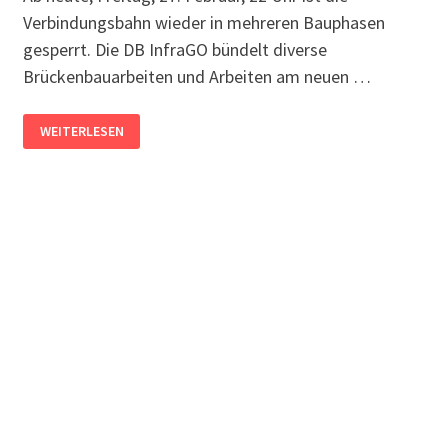
Verbindungsbahn wieder in mehreren Bauphasen
gesperrt. Die DB InfraGO bündelt diverse
Brückenbauarbeiten und Arbeiten am neuen …
EINMONATIGE
WEITERLESEN
SPERRUNG
DER
VERBINDUNGSBAHN
STARTET