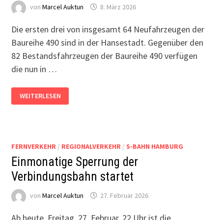
von
Marcel Auktun
8. März 2026
Die ersten drei von insgesamt 64 Neufahrzeugen der
Baureihe 490 sind in der Hansestadt. Gegenüber den
82 Bestandsfahrzeugen der Baureihe 490 verfügen
die nun in …
BAUREIHE
WEITERLESEN
490:
DIE
ERSTEN
NEUFAHRZEUGE
SIND
DA
FERNVERKEHR
/
REGIONALVERKEHR
/
S-BAHN HAMBURG
Einmonatige Sperrung der
Verbindungsbahn startet
von
Marcel Auktun
27. Februar 2026
Ab heute, Freitag, 27. Februar, 22 Uhr ist die