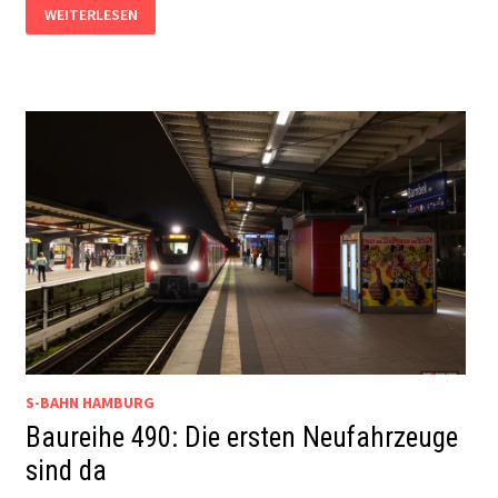
AKTUELLE
WEITERLESEN
KURZMELDUNGEN
(17.04.2026)
S-BAHN HAMBURG
Baureihe 490: Die ersten Neufahrzeuge
sind da