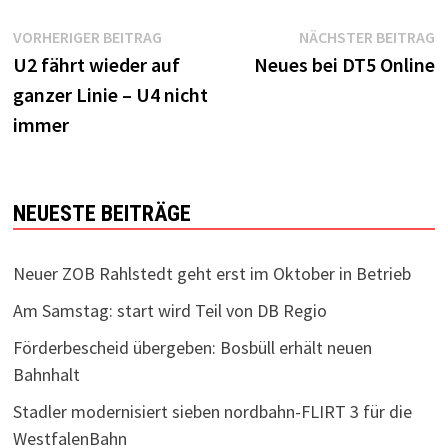
Beitragsnavigation
Vorheriger
N
VORHERIGER BEITRAG
NÄCHSTER BEITRAG
Beitrag:
B
U2 fährt wieder auf
Neues bei DT5 Online
ganzer Linie – U4 nicht
immer
NEUESTE BEITRÄGE
Neuer ZOB Rahlstedt geht erst im Oktober in Betrieb
Am Samstag: start wird Teil von DB Regio
Förderbescheid übergeben: Bosbüll erhält neuen
Bahnhalt
Stadler modernisiert sieben nordbahn-FLIRT 3 für die
WestfalenBahn