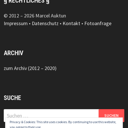
§ RECHTLICHES §
© 2012 – 2026 Marcel Auktun
Impressum
•
Datenschutz
•
Kontakt
•
Fotoanfrage
ARCHIV
zum Archiv (2012 – 2020)
SUCHE
Suchen
nach:
Privacy & Cookies: This site uses cookies. By continuing to use this website,
you agree to their use.