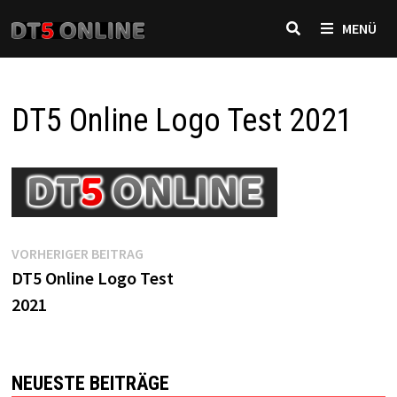
Zurück
MENÜ
zum
Inhalt
DT5 Online Logo Test 2021
Beitragsnavigation
Vorheriger
VORHERIGER BEITRAG
Beitrag:
DT5 Online Logo Test
2021
NEUESTE BEITRÄGE