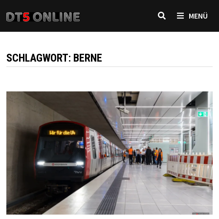
Zurück
MENÜ
zum
Inhalt
SCHLAGWORT:
BERNE