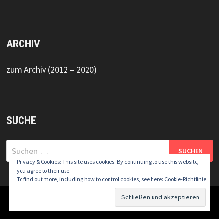
ARCHIV
zum Archiv (2012 – 2020)
SUCHE
Suchen
nach:
Privacy & Cookies: This site uses cookies. By continuing to use this website,
you agree to their use.
To find out more, including how to control cookies, see here:
Cookie-Richtlinie
Copyright © 2026
DT5 Online
.