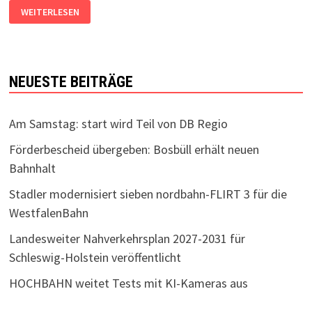
ER
WEITERLESEN
IST
WIEDER
DA:
DER
HT2
NEUESTE BEITRÄGE
Am Samstag: start wird Teil von DB Regio
Förderbescheid übergeben: Bosbüll erhält neuen
Bahnhalt
Stadler modernisiert sieben nordbahn-FLIRT 3 für die
WestfalenBahn
Landesweiter Nahverkehrsplan 2027-2031 für
Schleswig-Holstein veröffentlicht
HOCHBAHN weitet Tests mit KI-Kameras aus