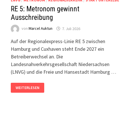
LNVG
/
METRONOM
/
REGIONALVERKEHR
/
START UNTERELBE
RE 5: Metronom gewinnt
Ausschreibung
von
Marcel Auktun
7. Juli 2026
Auf der Regionalexpress-Linie RE 5 zwischen
Hamburg und Cuxhaven steht Ende 2027 ein
Betreiberwechsel an. Die
Landesnahverkehrsgesellschaft Niedersachsen
(LNVG) und die Freie und Hansestadt Hamburg …
RE
WEITERLESEN
5:
METRONOM
GEWINNT
AUSSCHREIBUNG