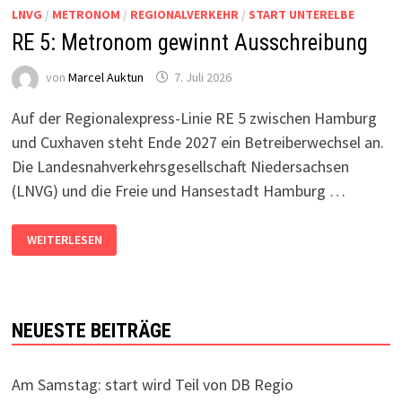
LNVG
/
METRONOM
/
REGIONALVERKEHR
/
START UNTERELBE
RE 5: Metronom gewinnt Ausschreibung
von
Marcel Auktun
7. Juli 2026
Auf der Regionalexpress-Linie RE 5 zwischen Hamburg
und Cuxhaven steht Ende 2027 ein Betreiberwechsel an.
Die Landesnahverkehrsgesellschaft Niedersachsen
(LNVG) und die Freie und Hansestadt Hamburg …
RE
WEITERLESEN
5:
METRONOM
GEWINNT
AUSSCHREIBUNG
NEUESTE BEITRÄGE
Am Samstag: start wird Teil von DB Regio