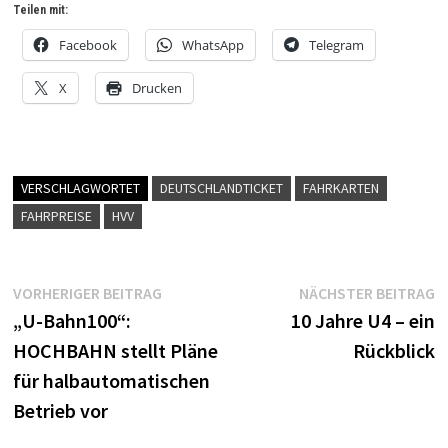
Teilen mit:
Facebook
WhatsApp
Telegram
X
Drucken
VERSCHLAGWORTET
DEUTSCHLANDTICKET
FAHRKARTEN
FAHRPREISE
HVV
Beitragsnavigation
Vorheriger
N
VORHERIGER BEITRAG
NÄCHSTER BEITRAG
Beitrag:
B
„U-Bahn100“:
10 Jahre U4 – ein
HOCHBAHN stellt Pläne
Rückblick
für halbautomatischen
Betrieb vor