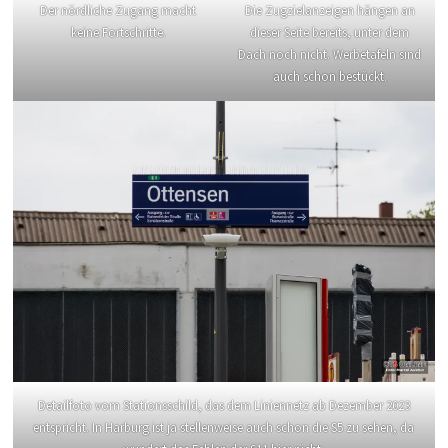
Der nördliche Zugang macht
Die Zugzielanzeigen hängen an
keine Fortschritte.
dieser Seite bereits, unter dem
Dach noch nicht. Werbetafeln sind
auch schon bestückt.
Detailfoto vom Stationsschild, das dem Liniennetz ab Dezember 2023
entspricht. In Harburg ist ja stellenweise auch schon die S5 zu sehen, da