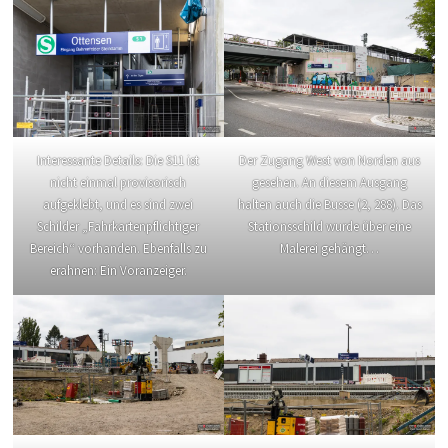
Interessante Details: Die S11 ist
Der Zugang West von Norden aus
nicht einmal provisorisch
gesehen. An diesem Ausgang
aufgeklebt, und es sind zwei
halten auch die Busse (2, 288). Das
Schilder „Fahrkartenpflichtiger
Stationsschild wurde über eine
Bereich“ vorhanden. Ebenfalls zu
Malerei gehängt…
erahnen: Ein Voranzeiger.