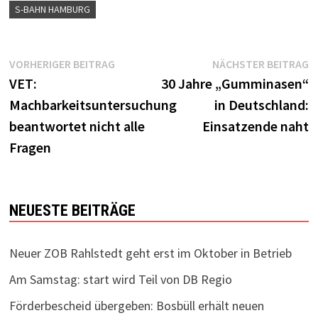
S-BAHN HAMBURG
Beitragsnavigation
Vorheriger
N
VORHERIGER BEITRAG
NÄCHSTER BEITRAG
Beitrag:
B
VET:
30 Jahre „Gumminasen“
Machbarkeitsuntersuchung
in Deutschland:
beantwortet nicht alle
Einsatzende naht
Fragen
NEUESTE BEITRÄGE
Neuer ZOB Rahlstedt geht erst im Oktober in Betrieb
Am Samstag: start wird Teil von DB Regio
Förderbescheid übergeben: Bosbüll erhält neuen