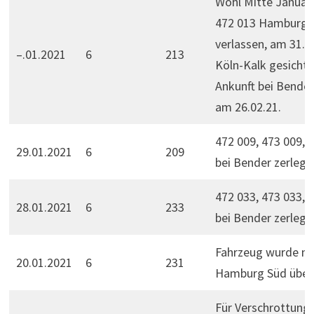
Wohl Mitte Januar
472 013 Hamburg 
verlassen, am 31.01
–.01.2021
6
213
Köln-Kalk gesichte
Ankunft bei Bender
am 26.02.21.
472 009, 473 009, 
29.01.2021
6
209
bei Bender zerlegt.
472 033, 473 033, 
28.01.2021
6
233
bei Bender zerlegt.
Fahrzeug wurde n
20.01.2021
6
231
Hamburg Süd überf
Für Verschrottung