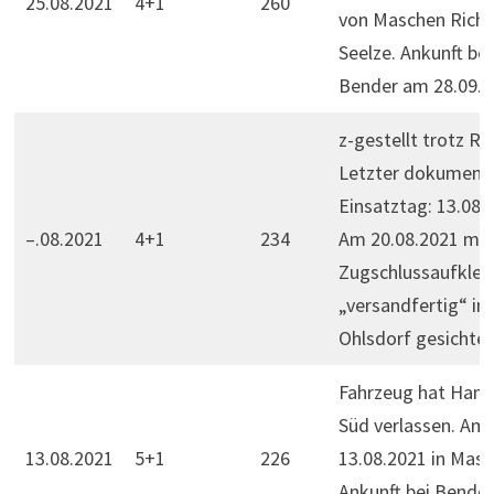
25.08.2021
4+1
260
von Maschen Rich
Seelze. Ankunft bei
Bender am 28.09.2
z-gestellt trotz Res
Letzter dokumenti
Einsatztag: 13.08.
–.08.2021
4+1
234
Am 20.08.2021 mit
Zugschlussaufkleb
„versandfertig“ in
Ohlsdorf gesichtet
Fahrzeug hat Ham
Süd verlassen. Am
13.08.2021
5+1
226
13.08.2021 in Masc
Ankunft bei Bende