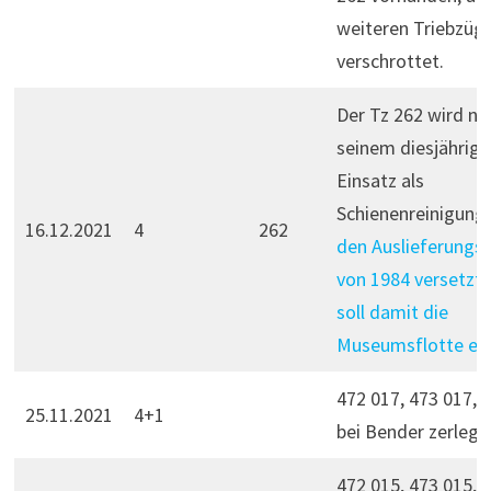
weiteren Triebzüge
verschrottet.
Der Tz 262 wird na
seinem diesjährige
Einsatz als
Schienenreinigun
16.12.2021
4
262
den Auslieferungs
von 1984 versetzt
soll damit die
Museumsflotte er
472 017, 473 017, 
25.11.2021
4+1
bei Bender zerlegt.
472 015, 473 015, 