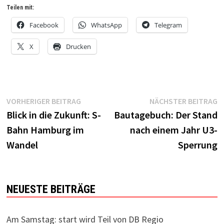
Teilen mit:
Facebook
WhatsApp
Telegram
X
Drucken
Beitragsnavigation
Vorheriger
N
VORHERIGER BEITRAG
NÄCHSTER BEITRAG
Beitrag:
B
Blick in die Zukunft: S-
Bautagebuch: Der Stand
Bahn Hamburg im
nach einem Jahr U3-
Wandel
Sperrung
NEUESTE BEITRÄGE
Am Samstag: start wird Teil von DB Regio