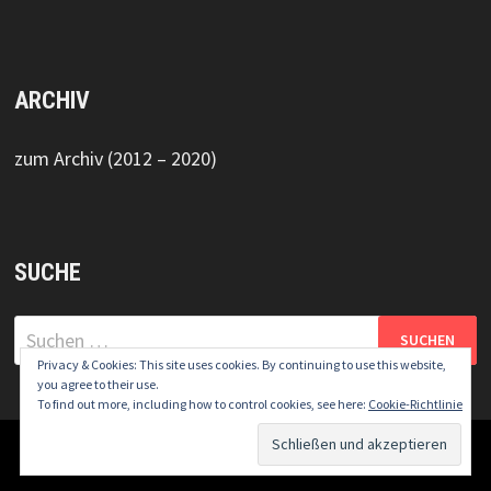
ARCHIV
zum Archiv (2012 – 2020)
SUCHE
Suchen
nach:
Privacy & Cookies: This site uses cookies. By continuing to use this website,
you agree to their use.
To find out more, including how to control cookies, see here:
Cookie-Richtlinie
Copyright © 2026
DT5 Online
.