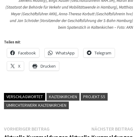
Siemens Mobility), Birgit Austen (Geschäftsführerin NAH.SH), Martin Bill
(Staatsrat der Behörde für Verkehr und Mobilitätswende in Hamburg), Matthias
Meyer (Geschäftsführer AKN), Anna-Theresa Korbutt (Geschäftsführerin hvv)
und Jan Schröder (Vorsitzender der Geschäftsführung der S-Bahn Hamburg)
beim Spatenstich in Kaltenkirchen – Foto: AKN
Teilen mit:
Facebook
WhatsApp
Telegram
X
Drucken
VERSCHLAGWORTET
KALTENKIRCHEN
PROJEKT S5
UMRICHTERWERK KALTENKIRCHEN
Beitragsnavigation
Vorheriger
N
VORHERIGER BEITRAG
NÄCHSTER BEITRAG
Beitrag:
B