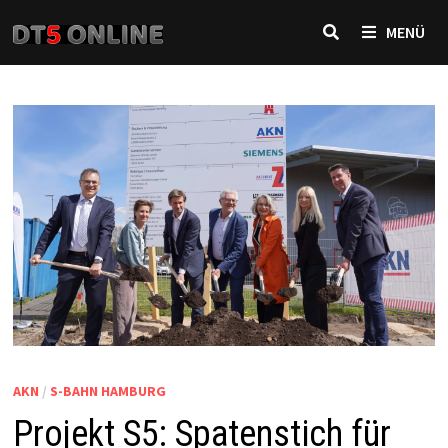
Zurück
MENÜ
zum
Inhalt
AKN
/
S-BAHN HAMBURG
Projekt S5: Spatenstich für