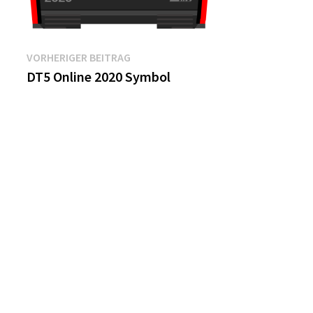
Beitragsnavigation
Vorheriger
VORHERIGER BEITRAG
Beitrag:
DT5 Online 2020 Symbol