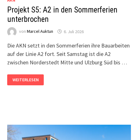
AKN
Projekt S5: A2 in den Sommerferien
unterbrochen
von
Marcel Auktun
6. Juli 2026
Die AKN setzt in den Sommerferien ihre Bauarbeiten
auf der Linie A2 fort. Seit Samstag ist die A2
zwischen Norderstedt Mitte und Ulzburg Süd bis …
PROJEKT
WEITERLESEN
S5:
A2
IN
DEN
SOMMERFERIEN
UNTERBROCHEN