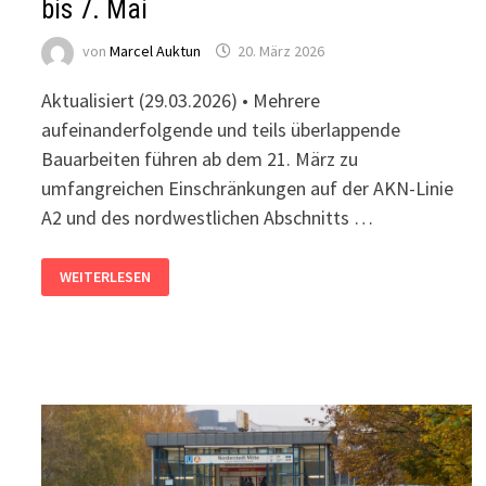
bis 7. Mai
von
Marcel Auktun
20. März 2026
Aktualisiert (29.03.2026) • Mehrere
aufeinanderfolgende und teils überlappende
Bauarbeiten führen ab dem 21. März zu
umfangreichen Einschränkungen auf der AKN-Linie
A2 und des nordwestlichen Abschnitts …
A2
WEITERLESEN
UND
U1:
SPERRUNGEN
VOM
21.
MÄRZ
BIS
7.
MAI