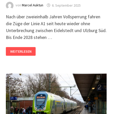
von
Marcel Auktun
6. September 2025
Nach über zweieinhalb Jahren Vollsperrung fahren
die Züge der Linie A1 seit heute wieder ohne
Unterbrechung zwischen Eidelstedt und Ulzburg Süd.
Bis Ende 2028 stehen …
AKN-
WEITERLESEN
ELEKTRIFIZIERUNG:
BAUPHASE
4
STARTET