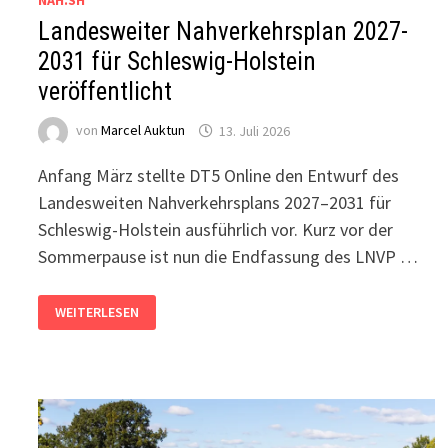
NAH.SH
Landesweiter Nahverkehrsplan 2027-
2031 für Schleswig-Holstein
veröffentlicht
von
Marcel Auktun
13. Juli 2026
Anfang März stellte DT5 Online den Entwurf des
Landesweiten Nahverkehrsplans 2027–2031 für
Schleswig-Holstein ausführlich vor. Kurz vor der
Sommerpause ist nun die Endfassung des LNVP …
LANDESWEITER
WEITERLESEN
NAHVERKEHRSPLAN
2027-
2031
FÜR
SCHLESWIG-
HOLSTEIN
VERÖFFENTLICHT