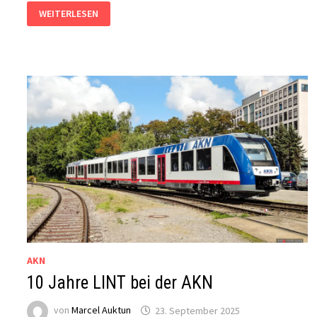
NORDERSTEDT
WEITERLESEN
MITTE:
DREI
WOCHEN
OHNE
ANSCHLÜSSE
AKN
10 Jahre LINT bei der AKN
von
Marcel Auktun
23. September 2025