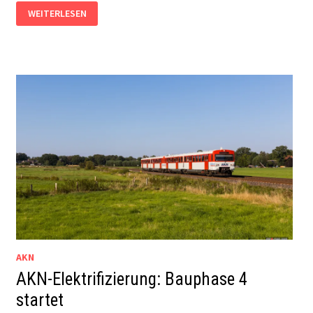
FAHRPLANWECHSEL
WEITERLESEN
2025/26:
DAS
ÄNDERT
SICH
IM
NORDEN
AKN
AKN-Elektrifizierung: Bauphase 4
startet