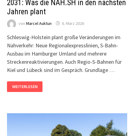
2031: Was die NAH.SH in den nächsten
Jahren plant
von
Marcel Auktun
6. März 2026
Schleswig-Holstein plant große Veränderungen im
Nahverkehr: Neue Regionalexpresslinien, S-Bahn-
Ausbau im Hamburger Umland und mehrere
Streckenreaktivierungen. Auch Regio-S-Bahnen für
Kiel und Lübeck sind im Gespräch. Grundlage …
LANDESWEITER
WEITERLESEN
NAHVERKEHRSPLAN
2027-
2031:
WAS
DIE
NAH.SH
IN
DEN
NÄCHSTEN
JAHREN
PLANT