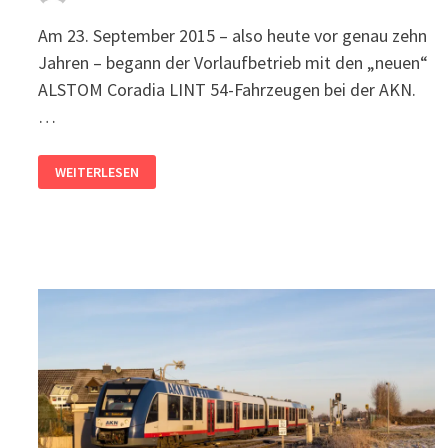
Am 23. September 2015 – also heute vor genau zehn
Jahren – begann der Vorlaufbetrieb mit den „neuen“
ALSTOM Coradia LINT 54-Fahrzeugen bei der AKN.
…
10
WEITERLESEN
JAHRE
LINT
BEI
DER
AKN