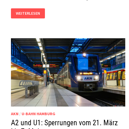
AKN
WEITERLESEN
REAGIERT
AUF
VERSPÄTUNGEN:
TEILWEISE
BUSSE
STATT
ZÜGE
AUF
DER
A2
AKN
/
U-BAHN HAMBURG
A2 und U1: Sperrungen vom 21. März