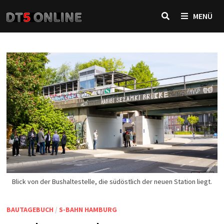
Zurück
MENÜ
zum
Inhalt
Blick von der Bushaltestelle, die südöstlich der neuen Station liegt.
BAUTAGEBUCH
/
S-BAHN HAMBURG