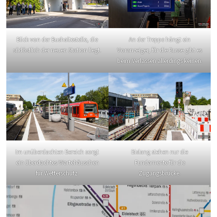
Blick von der Bushaltestelle, die
An der Treppe hängt ein
südöstlich der neuen Station liegt.
Voranzeiger, für die Busse gibt es
beim Verlassen allerdings keinen.
Im unüberdachten Bereich sorgt
Bislang stehen nur die
ein überdachtes Wartehäuschen
Fundamente für die
für Wetterschutz.
Zugangsbrücke.