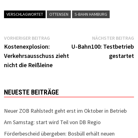
VERSCHLAGWORTET
OTTENSEN
S-BAHN HAMBURG
Beitragsnavigation
Vorheriger
N
VORHERIGER BEITRAG
NÄCHSTER BEITRAG
Beitrag:
B
Kostenexplosion:
U-Bahn100: Testbetrieb
Verkehrsausschuss zieht
gestartet
nicht die Reißleine
NEUESTE BEITRÄGE
Neuer ZOB Rahlstedt geht erst im Oktober in Betrieb
Am Samstag: start wird Teil von DB Regio
Förderbescheid übergeben: Bosbüll erhält neuen