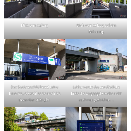
Blick zum Aufzug
Blick vom Aufzug auf den
Bahnsteig
Das Stationsschild kennt keine
Leider wurde das nordöstliche
Linie S11, obwohl es sie noch bis
Ende des Zugangsbereichs nicht
Dezember 2023 gibt.
auch neu gestrichen…