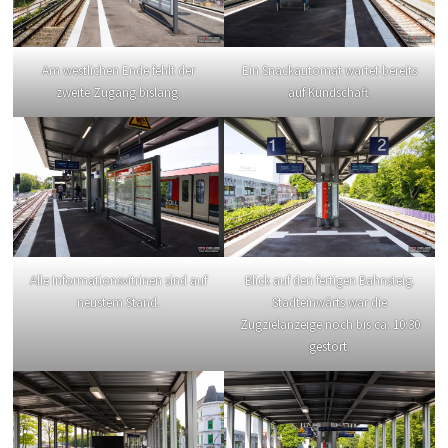
Am westlichen Ende fehlt der
Ein Snackautomat wartet bereits
zweite Zugang bislang.
auf Kundschaft.
Alle Informationsvitrinen sind auf
Blick auf den fertigen Bahnsteig.
neustem Stand.
Stadteinwärts war die
Zugzielanzeige noch bis ca. 10:30
gestört.