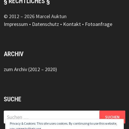
§ RECHTLICHES §
© 2012 – 2026 Marcel Auktun
Impressum
•
Datenschutz
•
Kontakt
•
Fotoanfrage
ARCHIV
zum Archiv (2012 – 2020)
SUCHE
Suchen
nach:
Privacy & Cookies: This site uses cookies. By continuing to use this website,
you agree to their use.