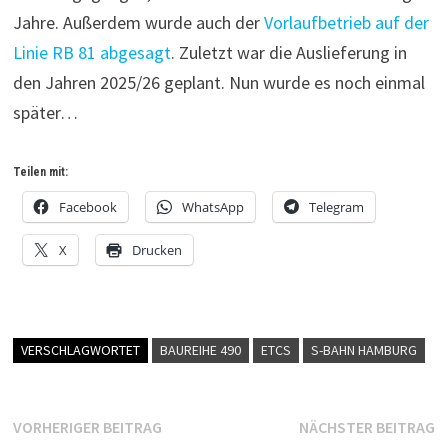
Jahre. Außerdem wurde auch der
Vorlaufbetrieb auf der
Linie RB 81 abgesagt
. Zuletzt war die Auslieferung in
den Jahren 2025/26 geplant. Nun wurde es noch einmal
später…
Teilen mit:
Facebook
WhatsApp
Telegram
X
Drucken
VERSCHLAGWORTET
BAUREIHE 490
ETCS
S-BAHN HAMBURG
Beitragsnavigation
Vorheriger
N
VORHERIGER BEITRAG
NÄCHSTER BEITRAG