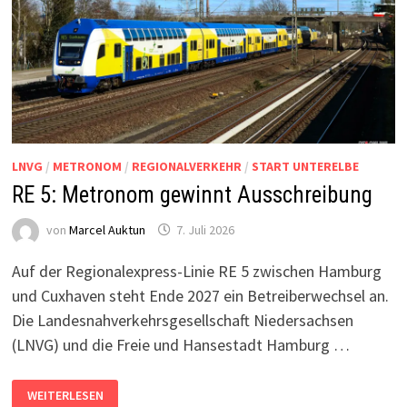
LNVG
/
METRONOM
/
REGIONALVERKEHR
/
START UNTERELBE
RE 5: Metronom gewinnt Ausschreibung
von
Marcel Auktun
7. Juli 2026
Auf der Regionalexpress-Linie RE 5 zwischen Hamburg
und Cuxhaven steht Ende 2027 ein Betreiberwechsel an.
Die Landesnahverkehrsgesellschaft Niedersachsen
(LNVG) und die Freie und Hansestadt Hamburg …
RE
WEITERLESEN
5: