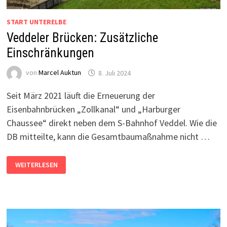
START UNTERELBE
Veddeler Brücken: Zusätzliche
Einschränkungen
von
Marcel Auktun
8. Juli 2024
Seit März 2021 läuft die Erneuerung der
Eisenbahnbrücken „Zollkanal“ und „Harburger
Chaussee“ direkt neben dem S-Bahnhof Veddel. Wie die
DB mitteilte, kann die Gesamtbaumaßnahme nicht …
VEDDELER
WEITERLESEN
BRÜCKEN:
ZUSÄTZLICHE
EINSCHRÄNKUNGEN