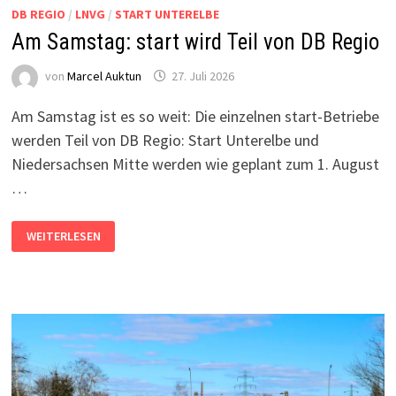
DB REGIO
/
LNVG
/
START UNTERELBE
Am Samstag: start wird Teil von DB Regio
von
Marcel Auktun
27. Juli 2026
Am Samstag ist es so weit: Die einzelnen start-Betriebe
werden Teil von DB Regio: Start Unterelbe und
Niedersachsen Mitte werden wie geplant zum 1. August
…
AM
WEITERLESEN
SAMSTAG:
START
WIRD
TEIL
VON
DB
REGIO