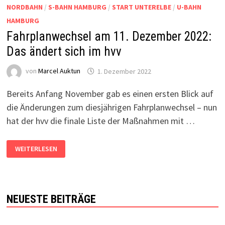
NORDBAHN
/
S-BAHN HAMBURG
/
START UNTERELBE
/
U-BAHN
HAMBURG
Fahrplanwechsel am 11. Dezember 2022:
Das ändert sich im hvv
von
Marcel Auktun
1. Dezember 2022
Bereits Anfang November gab es einen ersten Blick auf
die Änderungen zum diesjährigen Fahrplanwechsel – nun
hat der hvv die finale Liste der Maßnahmen mit …
FAHRPLANWECHSEL
WEITERLESEN
AM
11.
DEZEMBER
2022:
DAS
ÄNDERT
SICH
NEUESTE BEITRÄGE
IM
HVV