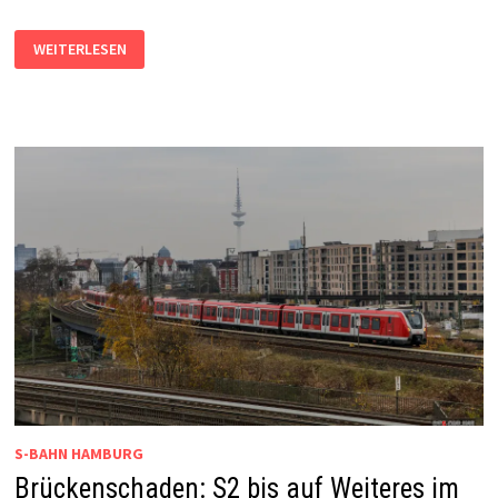
AB
WEITERLESEN
14.
DEZEMBER:
SONNTAGS
LÄNGERE
BETRIEBSPAUSE
IM
CITYTUNNEL
S-BAHN HAMBURG
Brückenschaden: S2 bis auf Weiteres im