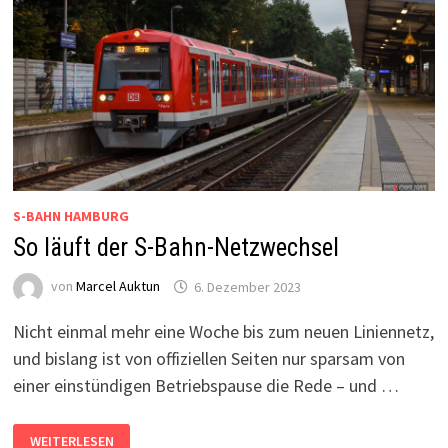
S-BAHN HAMBURG
So läuft der S-Bahn-Netzwechsel
von
Marcel Auktun
6. Dezember 2023
Nicht einmal mehr eine Woche bis zum neuen Liniennetz,
und bislang ist von offiziellen Seiten nur sparsam von
einer einstündigen Betriebspause die Rede – und …
SO
WEITERLESEN
LÄUFT