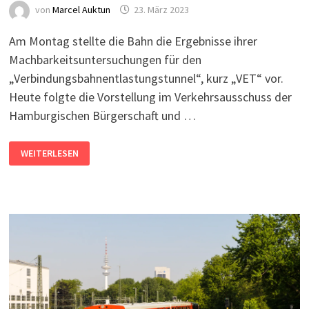
von
Marcel Auktun
23. März 2023
Am Montag stellte die Bahn die Ergebnisse ihrer
Machbarkeitsuntersuchungen für den
„Verbindungsbahnentlastungstunnel“, kurz „VET“ vor.
Heute folgte die Vorstellung im Verkehrsausschuss der
Hamburgischen Bürgerschaft und …
DIE
WEITERLESEN
PLANUNGEN
DES
VET
IM
DETAIL