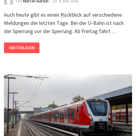
von
Marcel Auktun
6. Mai 2026
Auch heute gibt es einen Rückblick auf verschiedene
Meldungen der letzten Tage. Bei der U-Bahn ist nach
der Sperrung vor der Sperrung: Ab Freitag fährt …
AKTUELLE
WEITERLESEN
KURZMELDUNGEN
(06.05.2026)