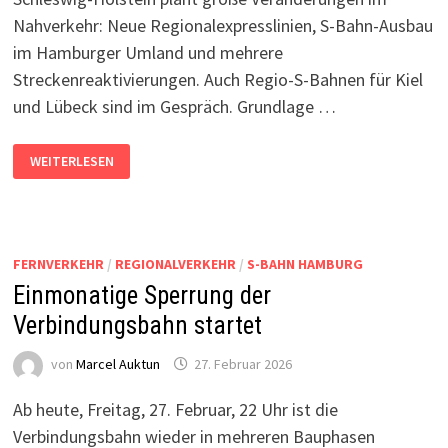
Nahverkehr: Neue Regionalexpresslinien, S-Bahn-Ausbau
im Hamburger Umland und mehrere
Streckenreaktivierungen. Auch Regio-S-Bahnen für Kiel
und Lübeck sind im Gespräch. Grundlage …
LANDESWEITER
WEITERLESEN
NAHVERKEHRSPLAN
2027-
2031:
WAS
DIE
NAH.SH
IN
FERNVERKEHR
/
REGIONALVERKEHR
/
S-BAHN HAMBURG
DEN
NÄCHSTEN
Einmonatige Sperrung der
JAHREN
PLANT
Verbindungsbahn startet
von
Marcel Auktun
27. Februar 2026
Ab heute, Freitag, 27. Februar, 22 Uhr ist die
Verbindungsbahn wieder in mehreren Bauphasen