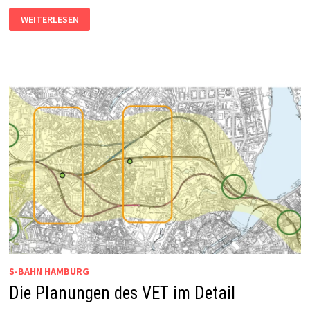
NEUES
WEITERLESEN
S-
BAHNNETZ:
DER
FAHRPLAN
STEHT
S-BAHN HAMBURG
Die Planungen des VET im Detail