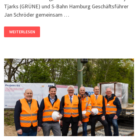
Tjarks (GRÜNE) und S-Bahn Hamburg Geschäftsführer
Jan Schröder gemeinsam …
EIN
WEITERLESEN
JAHR
NEUES
LINIENNETZ
DER
S-
BAHN:
EINE
BILANZ