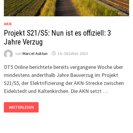
AKN
Projekt S21/S5: Nun ist es offiziell: 3
Jahre Verzug
von
Marcel Auktun
16. Oktober 2023
DT5 Online berichtete bereits vergangene Woche über
mindestens anderthalb Jahre Bauverzug im Projekt
S21/S5, der Elektrifizierung der AKN-Strecke zwischen
Eidelstedt und Kaltenkirchen. Die AKN setzt …
PROJEKT
WEITERLESEN
S21/S5:
NUN
IST
ES
OFFIZIELL:
3