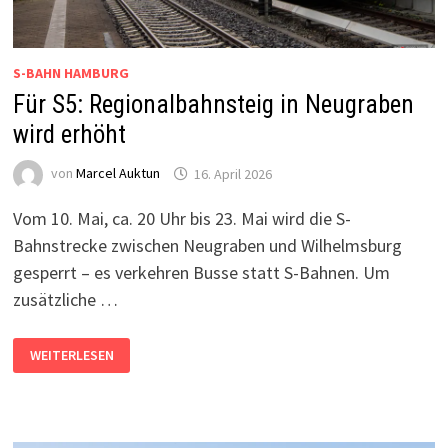
S-BAHN HAMBURG
Für S5: Regionalbahnsteig in Neugraben
wird erhöht
von
Marcel Auktun
16. April 2026
Vom 10. Mai, ca. 20 Uhr bis 23. Mai wird die S-
Bahnstrecke zwischen Neugraben und Wilhelmsburg
gesperrt – es verkehren Busse statt S-Bahnen. Um
zusätzliche …
FÜR
WEITERLESEN
S5:
REGIONALBAHNSTEIG
IN
NEUGRABEN
WIRD
ERHÖHT