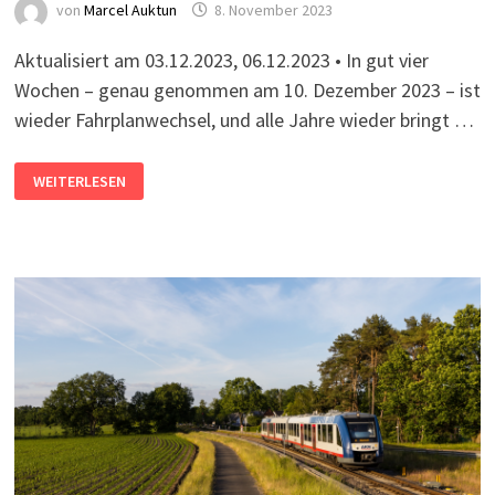
von
Marcel Auktun
8. November 2023
Aktualisiert am 03.12.2023, 06.12.2023 • In gut vier
Wochen – genau genommen am 10. Dezember 2023 – ist
wieder Fahrplanwechsel, und alle Jahre wieder bringt …
FAHRPLANWECHSEL
WEITERLESEN
2023/24:
DAS
ÄNDERT
SICH
IM
NORDEN