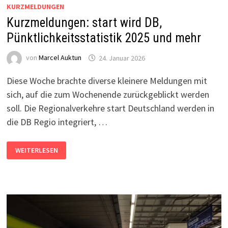
KURZMELDUNGEN
Kurzmeldungen: start wird DB,
Pünktlichkeitsstatistik 2025 und mehr
von
Marcel Auktun
24. Januar 2026
Diese Woche brachte diverse kleinere Meldungen mit
sich, auf die zum Wochenende zurückgeblickt werden
soll. Die Regionalverkehre start Deutschland werden in
die DB Regio integriert, …
KURZMELDUNGEN:
WEITERLESEN
START
WIRD
DB,
PÜNKTLICHKEITSSTATISTIK
2025
UND
MEHR