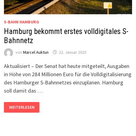
S-BAHN HAMBURG
Hamburg bekommt erstes volldigitales S-
Bahnnetz
von
Marcel Auktun
22. Januar 2025
Aktualisiert – Der Senat hat heute mitgeteilt, Ausgaben
in Höhe von 284 Millionen Euro für die Volldigitalisierung
des Hamburger S-Bahnnetzes einzuplanen. Hamburg
soll damit das …
HAMBURG
WEITERLESEN
BEKOMMT
ERSTES
VOLLDIGITALES
S-
BAHNNETZ