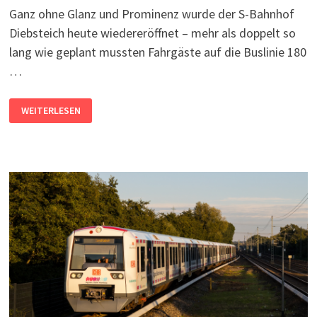
Ganz ohne Glanz und Prominenz wurde der S-Bahnhof
Diebsteich heute wiedereröffnet – mehr als doppelt so
lang wie geplant mussten Fahrgäste auf die Buslinie 180
…
S-
WEITERLESEN
BAHNHOF
DIEBSTEICH
WIEDERERÖFFNET