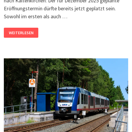
nach Kaltenkirchen: Der für Dezember 2025 geplante
Eröffnungstermin dürfte bereits jetzt geplatzt sein.
Sowohl im ersten als auch …
PROJEKT
WEITERLESEN
S21/S5:
ERÖFFNUNGSTERMIN
NICHT
MEHR
HALTBAR