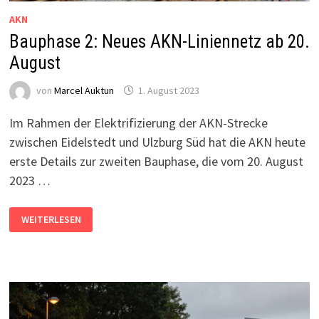
AKN
Bauphase 2: Neues AKN-Liniennetz ab 20.
August
von
Marcel Auktun
1. August 2023
Im Rahmen der Elektrifizierung der AKN-Strecke
zwischen Eidelstedt und Ulzburg Süd hat die AKN heute
erste Details zur zweiten Bauphase, die vom 20. August
2023 …
BAUPHASE
WEITERLESEN
2:
NEUES
AKN-
LINIENNETZ
AB
20.
AUGUST