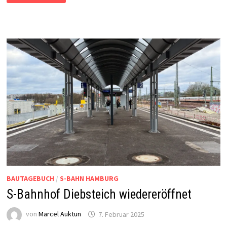
IM
ÜBERBLICK
BAUTAGEBUCH
/
S-BAHN HAMBURG
S-Bahnhof Diebsteich wiedereröffnet
von
Marcel Auktun
7. Februar 2025