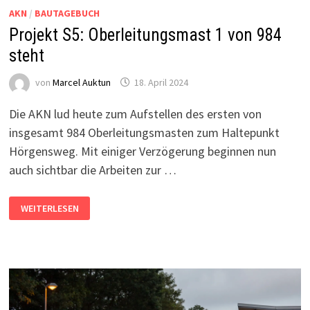
AKN
/
BAUTAGEBUCH
Projekt S5: Oberleitungsmast 1 von 984
steht
von
Marcel Auktun
18. April 2024
Die AKN lud heute zum Aufstellen des ersten von
insgesamt 984 Oberleitungsmasten zum Haltepunkt
Hörgensweg. Mit einiger Verzögerung beginnen nun
auch sichtbar die Arbeiten zur …
PROJEKT
WEITERLESEN
S5:
OBERLEITUNGSMAST
1
VON
984
STEHT