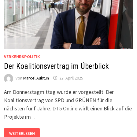
VERKEHRSPOLITIK
Der Koalitionsvertrag im Überblick
von
Marcel Auktun
27. April 2025
Am Donnerstagmittag wurde er vorgestellt: Der
Koalitionsvertrag von SPD und GRÜNEN für die
nächsten fünf Jahre. DT5 Online wirft einen Blick auf die
Projekte im …
DER
WEITERLESEN
KOALITIONSVERTRAG