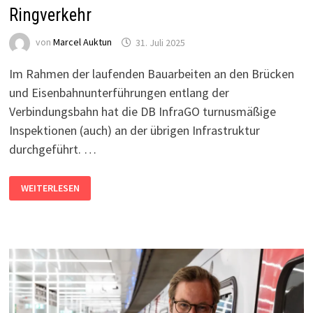
Ringverkehr
von
Marcel Auktun
31. Juli 2025
Im Rahmen der laufenden Bauarbeiten an den Brücken
und Eisenbahnunterführungen entlang der
Verbindungsbahn hat die DB InfraGO turnusmäßige
Inspektionen (auch) an der übrigen Infrastruktur
durchgeführt. …
BRÜCKENSCHADEN:
WEITERLESEN
S2
BIS
AUF
WEITERES
IM
RINGVERKEHR