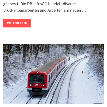
gesperrt. Die DB InfraGO bündelt diverse
Brückenbauarbeiten und Arbeiten am neuen …
EINMONATIGE
WEITERLESEN
SPERRUNG
DER
VERBINDUNGSBAHN
STARTET