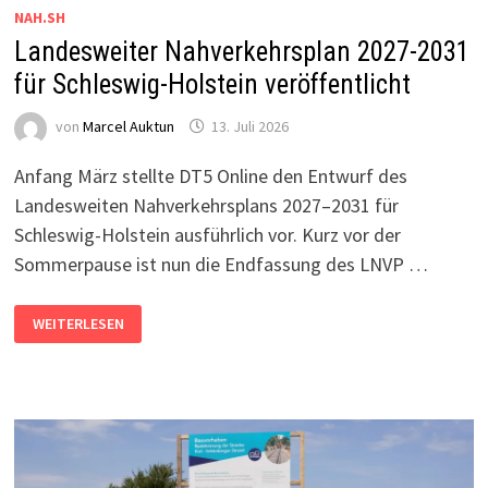
NAH.SH
Landesweiter Nahverkehrsplan 2027-2031
für Schleswig-Holstein veröffentlicht
von
Marcel Auktun
13. Juli 2026
Anfang März stellte DT5 Online den Entwurf des
Landesweiten Nahverkehrsplans 2027–2031 für
Schleswig-Holstein ausführlich vor. Kurz vor der
Sommerpause ist nun die Endfassung des LNVP …
LANDESWEITER
WEITERLESEN
NAHVERKEHRSPLAN
2027-
2031
FÜR
SCHLESWIG-
HOLSTEIN
VERÖFFENTLICHT