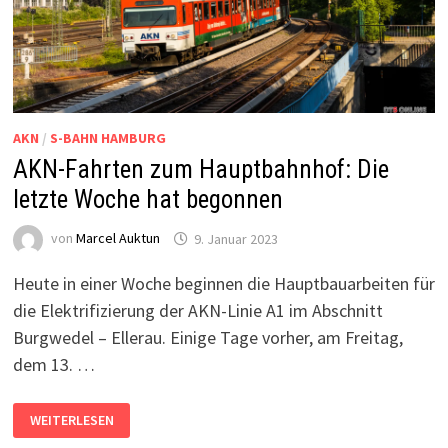
AKN
/
S-BAHN HAMBURG
AKN-Fahrten zum Hauptbahnhof: Die
letzte Woche hat begonnen
von
Marcel Auktun
9. Januar 2023
Heute in einer Woche beginnen die Hauptbauarbeiten für
die Elektrifizierung der AKN-Linie A1 im Abschnitt
Burgwedel – Ellerau. Einige Tage vorher, am Freitag,
dem 13. …
AKN-
WEITERLESEN
FAHRTEN
ZUM