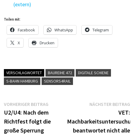
(extern)
Teilen mit:
Facebook
WhatsApp
Telegram
X
Drucken
VERSCHLAGWORTET
BAUREIHE 472
DIGITALE SCHIENE
S-BAHN HAMBURG
SENSORS4RAIL
Beitragsnavigation
Vorheriger
N
VORHERIGER BEITRAG
NÄCHSTER BEITRAG
Beitrag:
B
U2/U4: Nach dem
VET:
Richtfest folgt die
Machbarkeitsuntersuchu
große Sperrung
beantwortet nicht alle